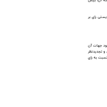
می که خواسته آن، بیش
یستی رای بر
ود جهات آن
هی و تجدیدنظر
نسبت به رای