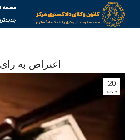
صفحه ا
جدیدتری
اعتراض به رای 
20
مارس