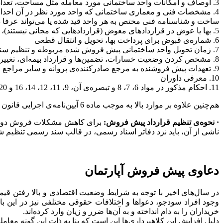
3. اوصاف و امکانات واحد ساختمانی مورد معامله مثل مساحت، تعداد اتاق‌ها، شماره‌ی طبقه و…
4. مشخصات فنی و معماری ساختمانی که واحد مورد نظر در آن احداث 
ساخت و شناسنامه فنی مختص به هر واحد قید شده یا می‌تواند عرفا د
5. بها یا عوض در قرارداد‌های معوض (قرارداد‌هایی که مجانی نیستند)، تعداد اقساط و نحوه‌ی پرداخت
6. شماره‌ی قبوض برای پرداخت بها، تحویل و انتقال قطعی
7. زمان تحویل واحد ساختمانی پیش‌ فروش شده مربوطه و تنظیم سند رسمی برای انتقال قطعی
8. مشخص کردن وضعیت خسارات، تضمین‌ها و قرارداد بیمه‌ای، تغییر قیمت و مشخصات ساختمان
9. تعهدات پیش ‌فروشنده به مرجع صادرکننده‌ی پروانه و سایر مراجع قانونی
10. معرفی داوران
11. احکام مذکور در مواد 6، 7، 8 و تبصره‌ی آن، 9، 11، 12، 14، 16 و 20 قانون پیش فروش
هم‌چنین علاوه بر موارد بالا به موجب ماده 6 آیین‌نامه‌ی اجرایی قانون پیش فروش ساختمان، در قرارداد پیش فروش باید وضعیت واحد، انباری، توقف‌گاه، مشاعات و حقوق ارتفاقی، درج و تصریح گردد.
· نحوه‌ی تنظیم قرارداد پیش فروش:
ناشی از آن، باید نزد دفاتر اسناد رسمی، در قالب سند رسمی تنظیم ش
دعاوی پیش فروش آپارتمان
در سال‌های اخیر با توجه به شرایط وضعیت اقتصادی و بالا رفتن قیم
وجود افراد سودجو، دعواها و اختلافات حقوقی مختلفی نیز در این 
خریداران را به دام انداخته و به آن‌ها ضرر و زیان وارد کرده‌اند.
دلیل افزایش این کلاهبرداری‌ها این است که بنا به ذات این گونه معام