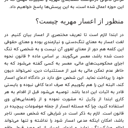
این حوزه اعمال شده است، به این پرسش‌ها پاسخ خواهیم داد.
منظور از اعسار مهریه چیست؟
در ابتدا لازم است تا تعریف مختصری از اعسار بیان کنیم. در
لغت اعسار به معنای تنگ‌دستی و نیازمندی بوده و معنای حقوقی
این کلمه هم دور از معنای لغوی آن نیست و به شخصی که تنگ
دست شده باشد، معسر می‌گویند. بر اساس ماده ۶ قانون نحوه
اجرای محکومیت‌های مالی، معسر به کسی گفته می‌شود که به
خاطر عدم تمکن مالی به غیر از مستثنیات دین، نمی‌تواند دیون
خود را پرداخت نماید. این شخص حق دارد در دادگاه ادعای اعسار
کند، البته این را هم بگوییم که صرف ادعا کافی نبوده و بایستی
قادر به اثبات این ادعا باشد. توصیه می‌شود قبل از اقدام به هر
کاری ابتدا از
وکیل ته
مشورت نموده و از راهنمایی‌های وی
استفاده کنید، چرا که مسئله اعسار از جمله موضوعات پیچیده در
قانون است. لازم به ذکر است در شرایطی که شخص معسر، تاجر
باشد، امکان اینکه مدعی اعسار شود را نداشته و تنها می‌تواند
اعلام ورشکستگی نماید و ادعای اعسار از او مورد قبول واقع