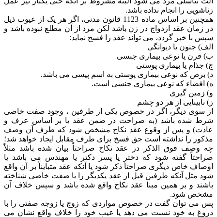
آلت تناسلی مرد می شود البته مشروط بر آنکه حتی یکبار نیز عمل
زناشویی را انجام نداده باشد.
همچنین بر اساس ماده 1123 قانون مدنی، اگر هر یک از عیوب ذیل
در زمان عقد ازدواج در زن باشد لکن مرد از آن مطلع نبوده باشد و
سپس با خبر گردد، می تواند عقد را فسخ نماید:
الف) جنون یا دیوانگی
ب) قرن یا نوعی بیماری جنسی
ج) جذام یا بیماری پوستی
د) برص که نوعی بیماری پوستی به اسم پیسی می باشد.
ه) افضاء که نوعی بیماری جنسی است.
و) زمین گیری
ز) نابینایی از هر دو چشم
از سوی دیگر، اگر در خصوص یکی از طرفین ، وجود صفت خاصی
شرط شده باشد (به صراحت در ضمن عقد یا بر اساس عرف و
عادت) و پس از وقوع عقد نکاح مشخص شود که طرف آن وصف
مذکور را نداشته است حق فسخ برای طرف مقابل ایجاد خواهد شد؛
چه وصف فوق الذکر در عقد نکاح صراحتاً بیان شده باشد مثلاً
صراحتاً گفته شود که دختر یا پسر دکتر یا مهندس می باشد یا
اوصاف خاص دیگری صراحتاً ذکر شود یا آنکه عقد متبایناً بر آن واقع
شود مثل آنکه طرفین قبل از عقد یکدیگر را با صفت خاصی شناخته
باشند و بر همین مبنا عقد نکاح واقع شده باشد و سپس خلاف آن
مشخص شود.
پس می توان گفت در خصوص مواردی که زوج یا زوجه صفتی را با
دروغ به خود نسبت می دهد یا عیب خود را خلاف واقع نشان می