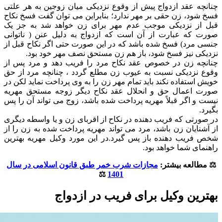
چنانچه عقد ازدواج پیش از وقوع نزدیکی میان زوجین به هر علتی
فسخ شود، زن حقی بر مهر ندارد؛ بنابراین می توان گفت فسخ نکاح
قبل از نزدیکی موجب عدم مهر برای زن خواهد شد به جز یک
صورت که عبارت از آن است که ازدواج به دلیل عنن ( ناتوانی
جنسی مرد) فسخ شده باشد که در این صورت حتی اگر نکاح قبل از
نزدیکی نیز فسخ شود، باز هم زن مستحق نصف مهر خود بود.
چنانچه زن در خصوص عقد نکاح مرد را فریب دهد و مرد پس از
وقوع نزدیکی نسبت به عیوب زن مطلع گردد ، چنانچه مرد از حق
خویش استفاده نکند باید تمام مهر زن را به وی پرداخت نماید لکن در
صورت اعمال حق و انحلال عقد نکاح دیگر زوجه مستحق مهریه
نیست و اگر قبلاً مهریه پرداخت شده باشد، زوج می تواند آن را پس
بگیرد.
در صورتی که فریب دهنده در نکاح از اقربای زن و یا واسطه دیگری
از آشنایان زن باشد، مرد می تواند مهریه پرداخت شده به زن را از
شخص فریب دهنده باز پس گیرد.در این مورد وکیل مهریه بهترین
راهنمای شما خواهد بود.
⚖️ مطالعه بیشتر:
مجازات شرب خمر طبق قانون اسلامی در سال
⚖️
1401
بهترین وکیل برای فریب در ازدواج