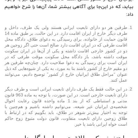
بیاید، که در این‌جا برای آگاهی بیشتر شما، آن‌ها را شرح خواهیم
داد:
طرفین هر دو دارای تابعیت ایرانی هستند ولی یک طرف، داخل و
طرف دیگر خارج از ایران اقامت دارد. در این حالت، بر طبق ماده 14
قانون حمایت از خانواده، برای رسیدگی به دعوای طلاق، دادگاه محل
اقامت طرفی که در ایران اقامت دارد صالح است حتی اگر زوجین هر
دو در کشور خارجی اقامت داشته و یکی از آن‌ها در ایران سکونت
موقت داشته باشد، باز دادگاه محل سکونت موقت طرفی که در
ایران است برای رسیدگی به دعوا صلاحیت دارد. چنان‌چه طرفین هر
دو مقیم خارج از کشور باشند بنا به مورد، به یکی از شیوه‌هایی که ذیل
عنوان “مراحل طلاق ایرانیان خارج از کشور” توضیح دادیم، می‌توانند
عمل کنند.
در این حالت فقط یک طرف دارای تابعیت ایرانی است و طرف دیگر
دارای تابعیت خارجی است. در این صورت، با توجه به ماده 963 قانون
مدنی و استنباطی که از بند 1 ماده واحده قانون رعایت احوال
شخصیه‌ی ایرانیان غیر شیعه، می‌توانیم داشته باشیم و هم‌چنین با
توجه به اختیار بیش‌تر شوهر در طلاق، باید بگوییم که در ارتباط با
طلاق زوجین دارای تابعیت متفاوت، قانون دولت متبوع زوج حاکم
است خواه ایرانی باشد یا خیر.