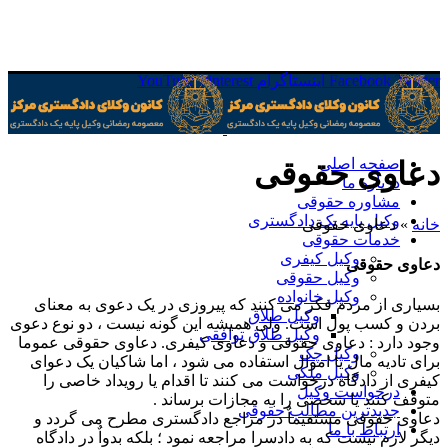
Twitter
Facebook
اینستاگرام
Pinterest
YouTube
صفحه اصلی
دعاوی حقوقی
درباره ما
مشاوره حقوقی
وکیل پایه یک دادگستری
خانه
»
دعاوی حقوقی
خدمات حقوقی
وکیل کیفری
دعاوی حقوقی
وکیل حقوقی
وکیل خانواده
بسیاری از مردم فکر می کنند که پیروزی در یک دعوی به معنای
وکیل طلاق
بردن و کسب پول است. ولی همیشه این گونه نیست ، دو نوع دعوی
وکیل طلاق توافقی
وجود دارد : دعاوی حقوقی و دعاوی کیفری. دعاوی حقوقی عموما
وکیل چک
برای تادیه مال یا اموال استفاده می شود ، اما شاکیان یک دعوای
وکیل ملکی
کیفری از دادگاه درخواست می کنند تا اقدام یا رویداد خاصی را
درخواست وکیل
متوقف کنند یا شخصی را به مجازات برساند .
جدیدترین مطالب حقوقی
دعاوی حقوقی مستقیماٌ در مراجع دادگستری مطرح می گردد و
ارتباط با ما
دیگر لازم نیست که به دادسرا مراجعه نمود ؛ بلکه بدواٌ در دادگاه