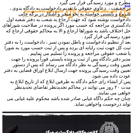
مطرح و مورد رسیدگی قرار می گیرد .
منو
در حقیقت ، دعاوی حقوقی با تقدیم دادخواست به دادگاه بدوی ،
شروع و بایستی خواسته به نحو منجز و آشکار در برگه چاپی
دادخواست نوشته شود که جهت ارجاع به شعب به دفتر شعبه اول
دادگستری مراجعه که حسب مورد اگر پرونده در صلاحیت شوراهای
حل اختلاف باشد به شوراها ارجاع و الا به محاکم حقوقی ارجاع که
مورد رسیدگی قرار گیرد .
بعد از تنظیم دادخواست و باطل نمودن تمبر ، دادخواست را به دفتر
ثبت کل جهت ثبت رایانه ای برده و پس از ثبت حسب مورد به شورا
یا شعب حقوقی مراجعه و پرونده را تسلیم می نماییم .
مدیر دفتر دادگاه پس از ثبت پرونده بایستی فوراٌ پرونده را جهت
تعیین وقت رسیدگی به نظر دادگاه می رساند که پس از دستور
تعیین وقت رسیدگی پرونده جهت ارسال ابلاغ اوراق قضایی به دفتر
عودت داده می شود.
پس از انشاء رای حکم دادگاه به طرفین ابلاغ که از تاریخ ابلاغ به
مدت ۲۰ روز می توانند در محاکم تجدیدنظر تقاضای تجدیدنظر
خواهی می نمایند.
چنان چه حکم داگاه غیابی صادر شده باشد محکوم علیه غیابی می
تواند درخوست واخواهی نماید.