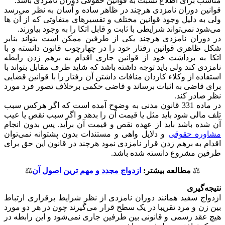
مناسب برای اطلاع نسبت به قوانین حقوقی دوران نامزدی باشد.
قوانین دوران نامزدی هرچند در ظاهر ساده و آسان به نظر می‌رسد
ولی به دلیل وجود قوانین مختلف و تفسیرهای متفاوتی که از آن ها
می‌شود نمی‌تواند شرایطی با ثابت و قابل اتکا را به وجود بیاورند.
در دوران نامزدی هرچند یکی از طرفین ممکن است بتواند بنابر
شکل ظاهری قوانین رفتار خود را در چهارچوب قانون دانسته و با
اتکا به برداشت خود از قوانین جاری اقدام به برهم زدن رابطه
نامزدی کند ولی باید توجه داشته باشد که شاید طرف مقابل بتواند با
استفاده از وکلاء کاردان منافات داشتن آن رفتار را با قوانین قضایی
برای قاضی به اثبات برساند و قاضی حکمی برخلاف تصور فرد مورد
نظر صادر کند.
در ماده 331 قانون مدنی به وضوح آمده است که اگر هرکس سبب
تلف مالی شود باید مثل یا قیمت آن را بدهد و اگر سبب نقص یا عیب
آن شده باشد باید از عهده نقص و قیمت آن برآید. پس بدون انجام
مشاوره حقوقی
و دلایل واهی و مستندات بدون پشتوانه نمی‌توان
اقدام به برهم زدن قرار نامزدی نمود هرچند در قانون این حق برای
طرفین مشروع دانسته شده باشد.
⚖️
مطالعه بیشتر:
ازدواج مجدد و مهم ترین اصول آن
⚖️
نتیجه‌گیری
ازدواج سفید همانند دوران نامزدی از نظر شرایط برقراری ارتباط
بین زن و مرد تقریبا در یک سطح قرار می‌گیرند چون در هر دو مورد
هیچ عقد رسمی و قانونی بین طرفین جاری نمی‌شود و این رابطه در