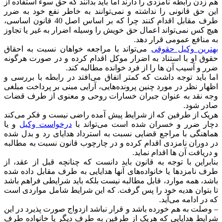
هم زدن رابطه نامزدی را دارند اما باید بدانند که حق سوء استفاده از
این حق قانونی را نداشته و نمی‌توانند به خاطر نفع خود به ضرر
طرف مقابل اقدام کنند چرا که بر اساس اصل 40 قانون اساسی،
هیچ کس نمی‌تواند اعمال حق خویش را وسیله اضرار به غیر یا تجاوز
به منافع عمومی قرار دهد.
بهترین وکیل حقوقی
می‌تواند با مراجعه خواهان نسبت به احقاق
حقوق او با استناد به اضرار موکل اقدام کرده و در صورت هرگونه
ضرر و آسیب آن ها را از فرد خوانده مطالبه کند.
اما باید توجه داشت که کمتر اتفاق می‌افتد در رابطه با بررسی و
اظهار نظر در مورد چنین پرونده‌هایی، آرایی مبنی بر پرداخت مبلغی
وجه نقد به عنوان جبران خسارات روحی و معنوی از طرف قضات
صادر شود.‌
هریک از طرفین که از شرایط پیش آمده راضی نیست و فکر می‌کند
دچار ضرر و خسران شده است می‌تواند با
درخواست وکیل
و یا
هماهنگی با مراجع قضایی نسبت به استرداد هدایای رد و بدل شده
در دوران نامزدی اقدام کرده و در چارچوب قانون نسبت به مطالبه
و دریافت آن ها اقدام نماید.
بنابراین با توجه به قانون باید دانست که چنانچه قبل از عقد، از
طرف نامزدها یا خانواده‌های آنها هدایایی به طرف مقابل داده شده
باشد، همه موارد، قابل مطالبه نیست بلکه باید شرایطی فراهم باشد
تا بتوان هدیه خود را پس گرفت. که این شرایط شامل مواردی است
که در ادامه می‌آید.
– وصلت به هم خورده باشد و قرار نباشد ازدواج صورت پذیرد در این
شرایط هدایایی که هریک از طرفین به طرف دیگر یا خانواده طرف